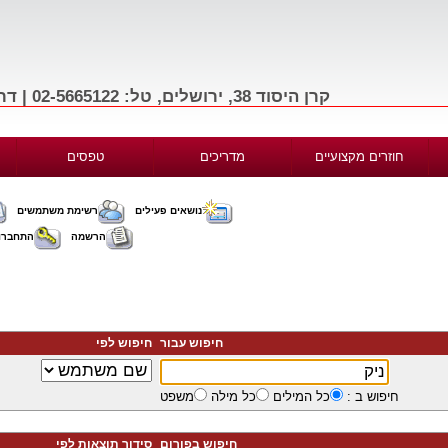
קרן היסוד 38, ירושלים, טל: 02-5665122 | דרך בגין 156, תל-אביב, טל: 03-9665122
חוזרים מקצועיים
מדריכים
טפסים
נושאים פעילים
רשימת משתמשים
הרשמה
התחברו
חיפוש עבור
חיפוש לפי
חיפוש ב :
כל המילים
כל מילה
משפט
חיפוש בפורום
סידור תוצאות לפי