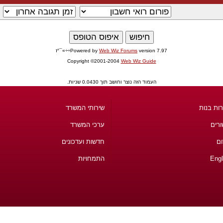
version 7.97÷÷»¯°ז
Web Wiz Forums
Powered by
Copyright ©2001-2004
Web Wiz Guide
העמוד הזה נוצר וחושב תוך 0.0430 שניות.
ות בנות
שירותי המשרד
ורים
ערכי המשרד
ום
חדשות ועדכונים
Engl
התמחויות