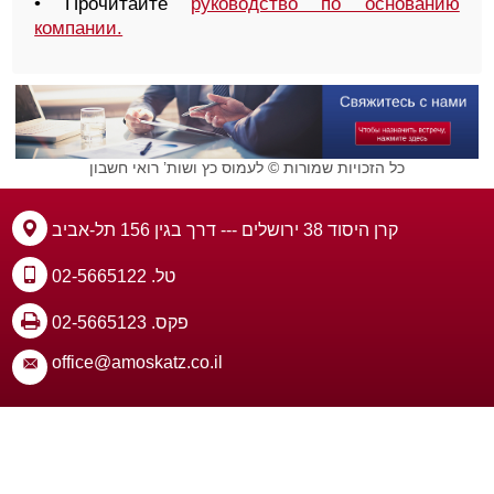
• Прочитайте
руководство по основанию
компании.
כל הזכויות שמורות © לעמוס כץ ושות’ רואי חשבון
קרן היסוד 38 ירושלים --- דרך בגין 156 תל-אביב
טל. 02-5665122
פקס. 02-5665123
office@amoskatz.co.il