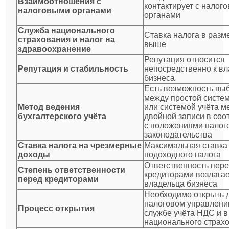
Взаимоотношения с
контактирует с налог
налоговыми органами
органами
Служба национального
Ставка налога в разм
страхования и налог на
выше
здравоохранение
Репутация относится
Репутация и стабильность
непосредственно к в
бизнеса
Есть возможность вы
между простой систем
Метод ведения
или системой учёта м
бухгалтерского учёта
двойной записи в соо
с положениями налог
законодательства
Ставка налога на чрезмерные
Максимальная ставка
доходы
подоходного налога
Ответственность пер
Степень ответственности
кредиторами возлагае
перед кредиторами
владельца бизнеса
Необходимо открыть 
налоговом управлении
Процесс открытия
службе учёта НДС и в
национального страх