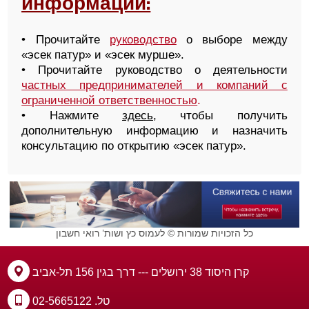
информации:
• Прочитайте
руководство
о выборе между
«эсек патур» и «эсек мурше».
• Прочитайте руководство о деятельности
частных предпринимателей и компаний с
ограниченной ответственностью
.
• Нажмите
здесь
, чтобы получить
дополнительную информацию и назначить
консультацию по открытию «эсек патур».
כל הזכויות שמורות © לעמוס כץ ושות’ רואי חשבון
קרן היסוד 38 ירושלים --- דרך בגין 156 תל-אביב
טל. 02-5665122