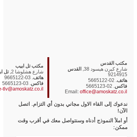
مكتب تل ابيب
3,
القدس
شارع هشلوشا 2,
تل ابيب
, ת.ד. 9144.
هاتف
. 03-9665122
فاكس
. 03-5665123
Email:
office-tlv@amoskatz.co.il
Email:
offic
الاول مجاني بدون أي التزام. اتصل
 أدناه وسنتواصل معك في أقرب وقت