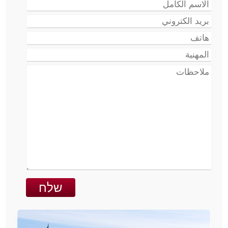
שם
מלא
דוא"ל
טלפון
עיסוק
הערות
שלח