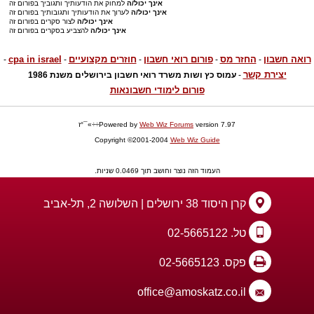
אינך יכול/ה
למחוק את הודעותיך ותגוביך בפורום זה
אינך יכול/ה
לערוך את הודעותיך ותגובותיך בפורום זה
אינך יכול/ה
לצור סקרים בפורום זה
אינך יכול/ה
להצביע בסקרים בפורום זה
רואה חשבון
החזר מס
פורום רואי חשבון
חוזרים מקצועיים
cpa in israel
-
-
-
-
-
יצירת קשר
-
עמוס כץ ושות משרד רואי חשבון בירושלים משנת 1986
פורום לימודי חשבונאות
version 7.97÷÷»¯°ז
Web Wiz Forums
Powered by
Copyright ©2001-2004
Web Wiz Guide
העמוד הזה נוצר וחושב תוך 0.0469 שניות.
קרן היסוד 38 ירושלים | השלושה 2, תל-אביב
טל. 02-5665122
פקס. 02-5665123
office@amoskatz.co.il