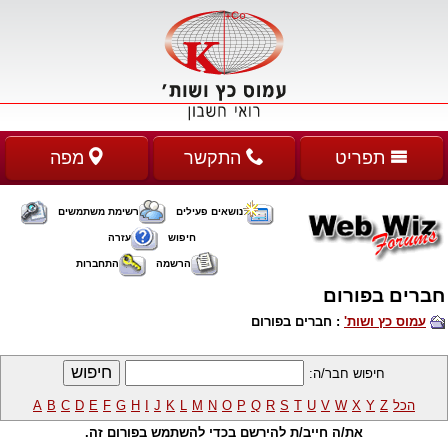
תפריט
התקשר
מפה
נושאים פעילים
רשימת משתמשים
חיפוש
עזרה
הרשמה
התחברות
חברים בפורום
עמוס כץ ושות'
: חברים בפורום
חיפוש חבר/ה:
הכל
Z
Y
X
W
V
U
T
S
R
Q
P
O
N
M
L
K
J
I
H
G
F
E
D
C
B
A
את/ה חייב/ת להירשם בכדי להשתמש בפורום זה.