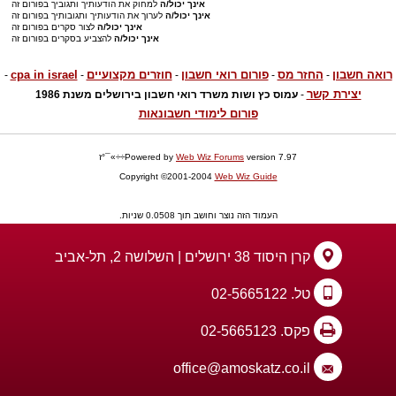
אינך יכול/ה
למחוק את הודעותיך ותגוביך בפורום זה
אינך יכול/ה
לערוך את הודעותיך ותגובותיך בפורום זה
אינך יכול/ה
לצור סקרים בפורום זה
אינך יכול/ה
להצביע בסקרים בפורום זה
רואה חשבון
החזר מס
פורום רואי חשבון
חוזרים מקצועיים
cpa in israel
-
-
-
-
-
יצירת קשר
-
עמוס כץ ושות משרד רואי חשבון בירושלים משנת 1986
פורום לימודי חשבונאות
version 7.97÷÷»¯°ז
Web Wiz Forums
Powered by
Copyright ©2001-2004
Web Wiz Guide
העמוד הזה נוצר וחושב תוך 0.0508 שניות.
קרן היסוד 38 ירושלים | השלושה 2, תל-אביב
טל. 02-5665122
פקס. 02-5665123
office@amoskatz.co.il