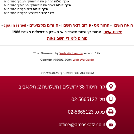
אינך יכול/ה
למחוק את הודעותיך ותגוביך בפורום זה
אינך יכול/ה
לערוך את הודעותיך ותגובותיך בפורום זה
אינך יכול/ה
לצור סקרים בפורום זה
אינך יכול/ה
להצביע בסקרים בפורום זה
רואה חשבון
החזר מס
פורום רואי חשבון
חוזרים מקצועיים
cpa in israel
-
-
-
-
-
יצירת קשר
-
עמוס כץ ושות משרד רואי חשבון בירושלים משנת 1986
פורום לימודי חשבונאות
version 7.97÷÷»¯°ז
Web Wiz Forums
Powered by
Copyright ©2001-2004
Web Wiz Guide
העמוד הזה נוצר וחושב תוך 0.0469 שניות.
קרן היסוד 38 ירושלים | השלושה 2, תל-אביב
טל. 02-5665122
פקס. 02-5665123
office@amoskatz.co.il