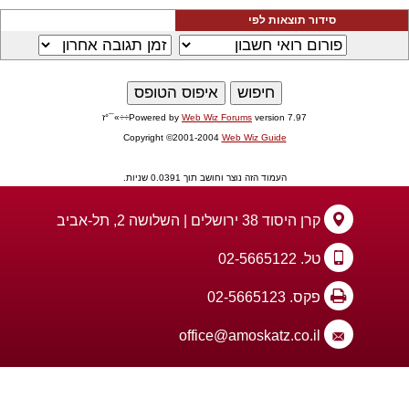
סידור תוצאות לפי
version 7.97÷÷»¯°ז
Web Wiz Forums
Powered by
Copyright ©2001-2004
Web Wiz Guide
העמוד הזה נוצר וחושב תוך 0.0391 שניות.
קרן היסוד 38 ירושלים | השלושה 2, תל-אביב
טל. 02-5665122
פקס. 02-5665123
office@amoskatz.co.il