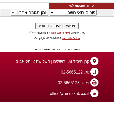
סידור תוצאות לפי
version 7.97÷÷»¯°ז
Web Wiz Forums
Powered by
Copyright ©2001-2004
Web Wiz Guide
העמוד הזה נוצר וחושב תוך 0.0391 שניות.
קרן היסוד 38 ירושלים | השלושה 2, תל-אביב
טל. 02-5665122
פקס. 02-5665123
office@amoskatz.co.il