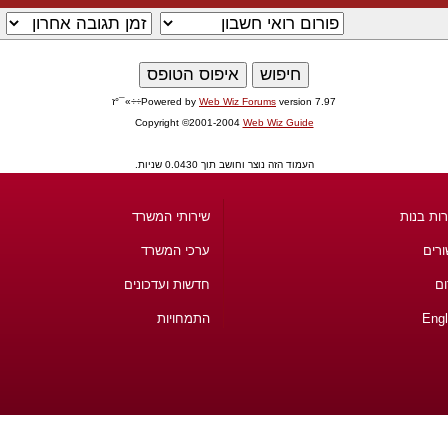
version 7.97÷÷»¯°ז
Web Wiz Forums
Powered by
Copyright ©2001-2004
Web Wiz Guide
העמוד הזה נוצר וחושב תוך 0.0430 שניות.
ות בנות
שירותי המשרד
ורים
ערכי המשרד
ום
חדשות ועדכונים
Engl
התמחויות