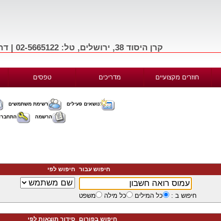
קרן היסוד 38, ירושלים, טל: 02-5665122 | דרך בגין 156, תל-אביב, טל: 03-9665122
חוזרים מקצועיים
מדריכים
טפסים
נושאים פעילים
רשימת משתמשים
הרשמה
התחברו
חיפוש עבור
חיפוש לפי
חיפוש ב :
כל המילים
כל מילה
משפט
חיפוש בפורום
סידור תוצאות לפי