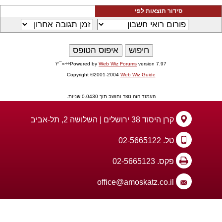
סידור תוצאות לפי
version 7.97÷÷»¯°ז
Web Wiz Forums
Powered by
Copyright ©2001-2004
Web Wiz Guide
העמוד הזה נוצר וחושב תוך 0.0430 שניות.
קרן היסוד 38 ירושלים | השלושה 2, תל-אביב
טל. 02-5665122
פקס. 02-5665123
office@amoskatz.co.il