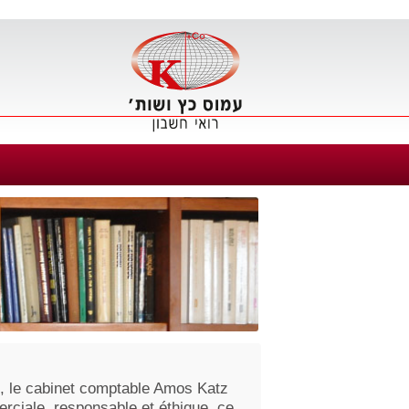
m, le cabinet comptable Amos Katz
rciale responsable et éthique, ce