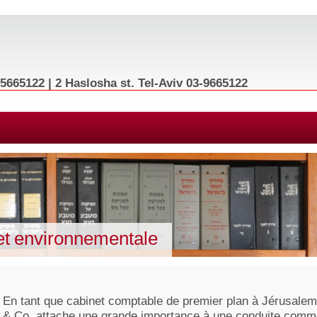
665122 | 2 Haslosha st. Tel-Aviv 03-9665122
 et environnementale
En tant que cabinet comptable de premier plan à Jérusale
& Co. attache une grande importance à une conduite comme