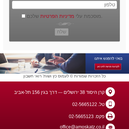
טלפון
שלכם.
מוסכמת עלי
מדיניות הפרטיות
כל הזכויות שמורות © לעמוס כץ ושות’ רואי חשבון
קרן היסוד 38 ירושלים --- דרך בגין 156 תל-אביב
טל. 02-5665122
פקס. 02-5665123
office@amoskatz.co.il