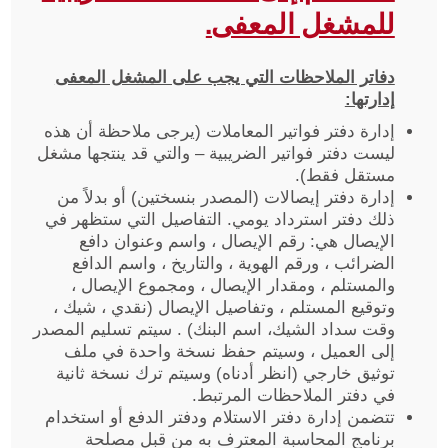
للمشغل المعفى.
دفاتر الملاحظات التي يجب على المشغل المعفى
إدارتها:
إدارة دفتر فواتير المعاملات (يرجى ملاحظة أن هذه
ليست دفتر فواتير الضريبية – والتي قد ينتجها مشغل
مستقل فقط).
إدارة دفتر إيصالات (المصدر بنسختين) أو بدلاً من
ذلك دفتر استرداد يومي. التفاصيل التي ستظهر في
الإيصال هي: رقم الإيصال ، واسم وعنوان دافع
الضرائب ، ورقم الهوية ، والتاريخ ، واسم الدافع
والمستلم ، ومقدار الإيصال ، ومجموع الإيصال ،
وتوقيع المستلم ، وتفاصيل الإيصال (نقدي ، شيك ،
وقت سداد الشيك، اسم البنك) . سيتم تسليم المصدر
إلى العميل ، وسيتم حفظ نسخة واحدة في ملف
توثيق خارجي (انظر أدناه) وسيتم ترك نسخة ثانية
في دفتر الملاحظات المرتبط.
تتضمن إدارة دفتر الاستلام ودفتر الدفع أو استخدام
برنامج المحاسبة المعترف به من قبل مصلحة