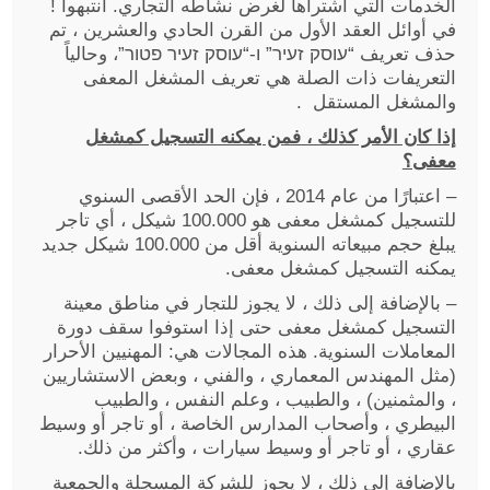
الخدمات التي اشتراها لغرض نشاطه التجاري. انتبهوا !
في أوائل العقد الأول من القرن الحادي والعشرين ، تم
حذف تعريف “עוסק זעיר” ו-“עוסק זעיר פטור”، وحالياً
التعريفات ذات الصلة هي تعريف المشغل المعفى
والمشغل المستقل .
إذا كان الأمر كذلك ، فمن يمكنه التسجيل كمشغل
معفى؟
– اعتبارًا من عام 2014 ، فإن الحد الأقصى السنوي
للتسجيل كمشغل معفى هو 100.000 شيكل ، أي تاجر
يبلغ حجم مبيعاته السنوية أقل من 100.000 شيكل جديد
يمكنه التسجيل كمشغل معفى.
– بالإضافة إلى ذلك ، لا يجوز للتجار في مناطق معينة
التسجيل كمشغل معفى حتى إذا استوفوا سقف دورة
المعاملات السنوية. هذه المجالات هي: المهنيين الأحرار
(مثل المهندس المعماري ، والفني ، وبعض الاستشاريين
، والمثمنين) ، والطبيب ، وعلم النفس ، والطبيب
البيطري ، وأصحاب المدارس الخاصة ، أو تاجر أو وسيط
عقاري ، أو تاجر أو وسيط سيارات ، وأكثر من ذلك.
بالإضافة إلى ذلك ، لا يجوز للشركة المسجلة والجمعية