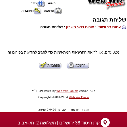
חיפוש
עזרה
הרשמה
התחברות
שליחת תגובה
עמוס כץ ושות'
:
פורום רואי חשבון
: שליחת תגובה
מצטערים, אין לך את ההרשאות המתאימות כדי להגיב להודעות בפורום זה
version 7.97÷÷»¯°ז
Web Wiz Forums
Powered by
Copyright ©2001-2004
Web Wiz Guide
העמוד הזה נוצר וחושב תוך 0.0469 שניות.
קרן היסוד 38 ירושלים | השלושה 2, תל-אביב