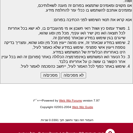
ושות'.
אנו מקווים ומאמינים שתמצאו בפורום זה מענה לשאלותיכם,
ומזמינים אותכם להשתמש בו ככלי עזר להחלפת מידע.
אנא קראו את תנאי השימוש לפני הכתיבה בפורום:
משרד עמוס כץ ושות' רואי חשבון או מי מהעובדים בו, לא ישא בכל אחריות
לכל תוצאה ו/או נזק ישיר ו/או עקיף, מכל מין וסוג שהוא,
שייגרם בגין שימוש במידע שבאתר (ופורום) זה.
שימוש במידע שבאתר זה, אינו מהווה ייעוץ מכל מין וסוג שהוא, ומצריך בדיקה
נוספת וייעוץ אישי ספציפי. שימוש במידע שלא כאמור לעיל,
הינו באחריותו הבלעדית של המשתמש במידע.
כל הנעזר ו/או המשתמש באינפורמציה הכלולה באתר (ופורום) זה ו/או בכל עניין
אחר הקשור בו עושה כן על אחריותו בלבד.
שימוש באתר כפוף לכל האמור לעיל, ייחשב כהסכמה לאמור לעיל.
version 7.97÷÷»¯°ז
Web Wiz Forums
Powered by
Copyright ©2001-2004
Web Wiz Guide
העמוד הזה נוצר וחושב תוך 0.0391 שניות.