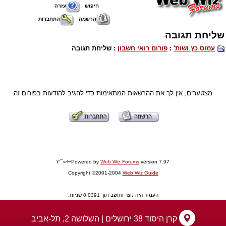
חיפוש
עזרה
הרשמה
התחברות
שליחת תגובה
עמוס כץ ושות'
:
פורום רואי חשבון
: שליחת תגובה
מצטערים, אין לך את ההרשאות המתאימות כדי להגיב להודעות בפורום זה
version 7.97÷÷»¯°ז
Web Wiz Forums
Powered by
Copyright ©2001-2004
Web Wiz Guide
העמוד הזה נוצר וחושב תוך 0.0391 שניות.
קרן היסוד 38 ירושלים | השלושה 2, תל-אביב