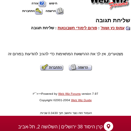
חיפוש
עזרה
הרשמה
התחברות
שליחת תגובה
עמוס כץ ושות'
:
פורום לימודי חשבונאות
: שליחת תגובה
מצטערים, אין לך את ההרשאות המתאימות כדי להגיב להודעות בפורום זה
version 7.97÷÷»¯°ז
Web Wiz Forums
Powered by
Copyright ©2001-2004
Web Wiz Guide
העמוד הזה נוצר וחושב תוך 0.0430 שניות.
קרן היסוד 38 ירושלים | השלושה 2, תל-אביב