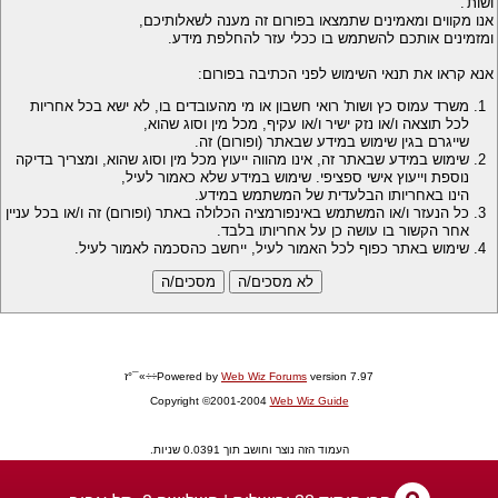
ושות'.
אנו מקווים ומאמינים שתמצאו בפורום זה מענה לשאלותיכם,
ומזמינים אותכם להשתמש בו ככלי עזר להחלפת מידע.
אנא קראו את תנאי השימוש לפני הכתיבה בפורום:
משרד עמוס כץ ושות' רואי חשבון או מי מהעובדים בו, לא ישא בכל אחריות
לכל תוצאה ו/או נזק ישיר ו/או עקיף, מכל מין וסוג שהוא,
שייגרם בגין שימוש במידע שבאתר (ופורום) זה.
שימוש במידע שבאתר זה, אינו מהווה ייעוץ מכל מין וסוג שהוא, ומצריך בדיקה
נוספת וייעוץ אישי ספציפי. שימוש במידע שלא כאמור לעיל,
הינו באחריותו הבלעדית של המשתמש במידע.
כל הנעזר ו/או המשתמש באינפורמציה הכלולה באתר (ופורום) זה ו/או בכל עניין
אחר הקשור בו עושה כן על אחריותו בלבד.
שימוש באתר כפוף לכל האמור לעיל, ייחשב כהסכמה לאמור לעיל.
version 7.97÷÷»¯°ז
Web Wiz Forums
Powered by
Copyright ©2001-2004
Web Wiz Guide
העמוד הזה נוצר וחושב תוך 0.0391 שניות.