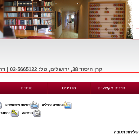
קרן היסוד 38, ירושלים, טל: 02-5665122 | דרך בגין 156, תל-אביב, טל: 03-9665122
חוזרים מקצועיים
מדריכים
טפסים
נושאים פעילים
רשימת משתמשים
הרשמה
התחברו
שליחת תגובה