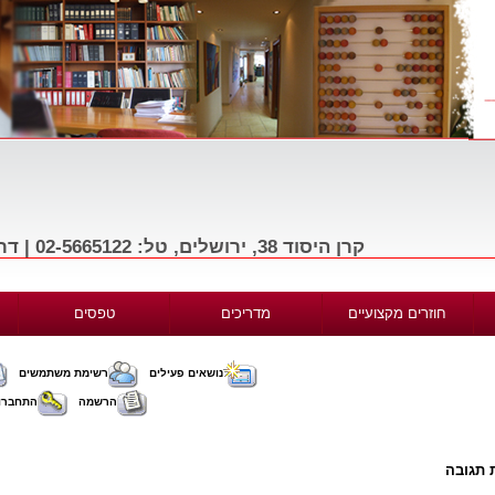
קרן היסוד 38, ירושלים, טל: 02-5665122 | דרך בגין 156, תל-אביב, טל: 03-9665122
חוזרים מקצועיים
מדריכים
טפסים
נושאים פעילים
רשימת משתמשים
הרשמה
התחברו
 תגובה