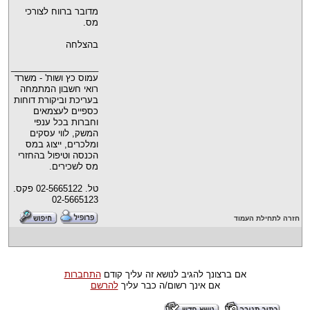
מדובר ברווח לצורכי
מס.
בהצלחה
__________________
עמוס כץ ושות' - משרד
רואי חשבון המתמחה
בעריכת וביקורת דוחות
כספיים לעצמאים
וחברות בכל ענפי
המשק, לווי עסקים
ומלכרים, ייצוג במס
הכנסה וטיפול בהחזרי
מס לשכירים.
טל. 02-5665122 פקס.
02-5665123
חזרה לתחילת העמוד
אם ברצונך להגיב לנושא זה עליך קודם
התחברות
אם אינך רשום/ה כבר עליך
להרשם