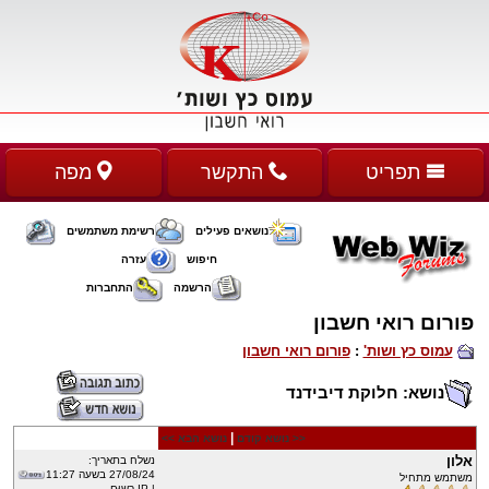
תפריט
התקשר
מפה
נושאים פעילים
רשימת משתמשים
חיפוש
עזרה
הרשמה
התחברות
פורום רואי חשבון
עמוס כץ ושות'
:
פורום רואי חשבון
נושא: חלוקת דיבידנד
|
<< נושא קודם
נושא הבא >>
אלון
נשלח בתאריך:
27/08/24 בשעה 11:27
משתמש מתחיל
| IP רשוּם