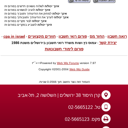
אינך יכול/ה
לשלוח נושאים חדשים בפורום זה
אינך יכול/ה
להגיב לנושאים בפורום זה
אינך יכול/ה
למחוק את הודעותיך ותגוביך בפורום זה
אינך יכול/ה
לערוך את הודעותיך ותגובותיך בפורום זה
אינך יכול/ה
לצור סקרים בפורום זה
הינך יכול/ה
להצביע בסקרים בפורום זה
רואה חשבון
החזר מס
פורום רואי חשבון
חוזרים מקצועיים
cpa in israel
-
-
-
-
-
יצירת קשר
-
עמוס כץ ושות משרד רואי חשבון בירושלים משנת 1986
פורום לימודי חשבונאות
version 7.97÷÷»¯°ז
Web Wiz Forums
Powered by
Copyright ©2001-2004
Web Wiz Guide
העמוד הזה נוצר וחושב תוך 0.0566 שניות.
קרן היסוד 38 ירושלים | השלושה 2, תל-אביב
טל. 02-5665122
פקס. 02-5665123