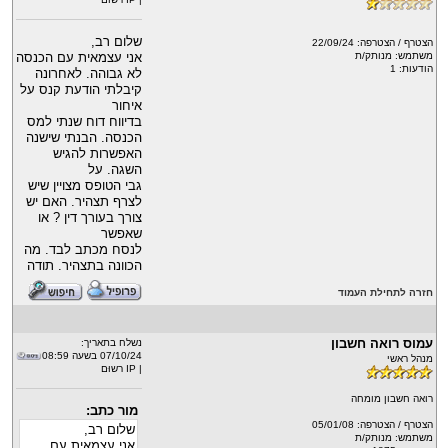
שלום רב,
הצטרף / הצטרפה: 22/09/24
אני עצמאית עם הכנסה
משתמש: מנותק/ת
הודעות: 1
לא גבוהה. לאחרונה
קיבלתי הודעת קנס על
איחור
בדיווח דוח שנתי למס
הכנסה. הבנתי שישנה
האפשרות להגיש
השגה. על
גבי הטופס מצויין שיש
לצרף תצהיר. האם יש
צורך בעורך דין ? או
שאפשר
לנסח מכתב לבד. מה
הכוונה בתצהיר. תודה
חזרה לתחילת העמוד
עמוס רואה חשבון
נשלח בתאריך:
07/10/24 בשעה 08:59
מנהל ראשי
| IP רשוּם
רואה חשבון מומחה
מור כתב:
הצטרף / הצטרפה: 05/01/08
שלום רב,
משתמש: מנותק/ת
אני עצמאית עם