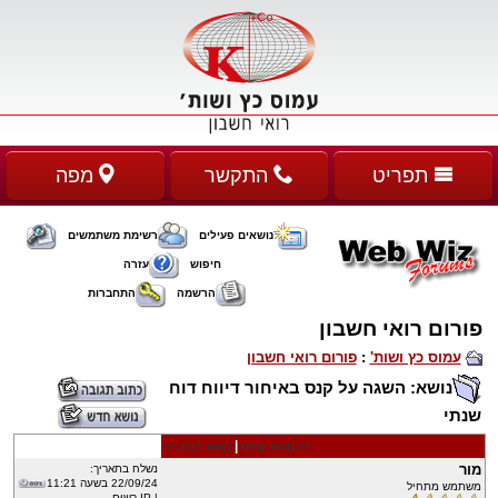
תפריט
התקשר
מפה
נושאים פעילים
רשימת משתמשים
חיפוש
עזרה
הרשמה
התחברות
פורום רואי חשבון
עמוס כץ ושות'
:
פורום רואי חשבון
נושא: השגה על קנס באיחור דיווח דוח
שנתי
|
<< נושא קודם
נושא הבא >>
מור
נשלח בתאריך:
22/09/24 בשעה 11:21
משתמש מתחיל
| IP רשוּם