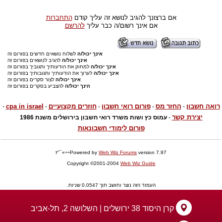
אם ברצונך להגיב לנושא זה עליך קודם
התחברות
אם אינך רשום/ה כבר עליך
להרשם
אינך יכול/ה
לשלוח נושאים חדשים בפורום זה
אינך יכול/ה
להגיב לנושאים בפורום זה
אינך יכול/ה
למחוק את הודעותיך ותגוביך בפורום זה
אינך יכול/ה
לערוך את הודעותיך ותגובותיך בפורום זה
אינך יכול/ה
לצור סקרים בפורום זה
הינך יכול/ה
להצביע בסקרים בפורום זה
רואה חשבון
החזר מס
פורום רואי חשבון
חוזרים מקצועיים
cpa in israel
-
-
-
-
-
יצירת קשר
-
עמוס כץ ושות משרד רואי חשבון בירושלים משנת 1986
פורום לימודי חשבונאות
version 7.97÷÷»¯°ז
Web Wiz Forums
Powered by
Copyright ©2001-2004
Web Wiz Guide
העמוד הזה נוצר וחושב תוך 0.0547 שניות.
קרן היסוד 38 ירושלים | השלושה 2, תל-אביב