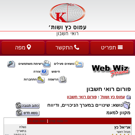
תפריט
התקשר
מפה
נושאים פעילים
רשימת משתמשים
חיפוש
עזרה
הרשמה
התחברות
פורום רואי חשבון
עמוס כץ ושות'
:
פורום רואי חשבון
נושא: שינויים במערך הניכויים, ודיווח
מקוון למעמ
|
<< נושא קודם
נושא הבא >>
אריאל כץ
נשלח
בתאריך:
מנהל ראשי
18/01/12