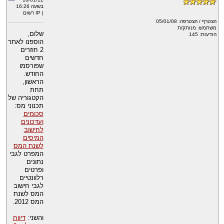
בשעה 16:26
| IP רשוּם
הצטרף / הצטרפה: 05/01/08
משתמש: מנותק/ת
שלום,
הודעות: 145
הוספנו לאתר
2 חוזרים
חדשים
שפורסמו
החודש.
הראשון,
תחת
הקטגוריה של
תכנוני מס:
סכומים
ועדכונים
לחישוב
המיסים
לשנת המס
המפרט לגבי
נתונים
ופרטים
רלוונטיים
לגבי חישוב
המס לשנת
המס 2012.
והשני:
דיווח