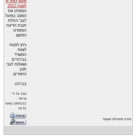
מקוון למע"מ
לשנת 2012
המפרט את
המצב בפועל
לגבי החלת
חובת הדיווח
המפורט
המקוון.
ניתן לפנות
לצוות
המשרד
בבירורים
ושאלות לגבי
תוכן
החוזרים.
בברכה,
נערך על ידי
אריאל -
18/01/12 בשעה
16:31
חזרה לתחילת העמוד