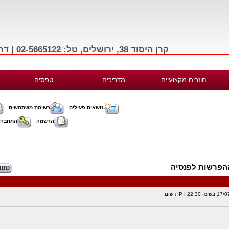
קרן היסוד 38, ירושלים, טל: 02-5665122 | דרך בגין 156, תל-אביב, טל: 03-9665122
חוזרים מקצועיים
מדריכים
טפסים
נושאים פעילים
רשימת משתמשים
הרשמה
התחברו
ההפרשות לפנסיה