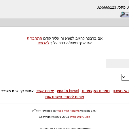
אם ברצונך להגיב לנושא זה עליך קודם
התחברות
אם אינך רשום/ה כבר עליך
להרשם
ואי חשבון
חוזרים מקצועיים
cpa in israel
יצירת קשר
-
-
-
-
עמוס כץ ושות משרד רוא
פורום לימודי חשבונאות
version 7.97÷÷»¯°ז
Web Wiz Forums
Powered by
Copyright ©2001-2004
Web Wiz Guide
העמוד הזה נוצר וחושב תוך 0.0547 שניות.