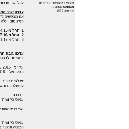
להלן שני עדכונ
הצטרף / הצטרפה: 05/01/08
משתמש: מנותק/ת
הודעות: 1875
עדכון שכר המינימ
המינימום יעלה 
1. החל מ-1.4.15 4,650 ש"ח ברוטו בחודש.
2. החל מ-1.7.16 4,825 ש"ח ברוטו בחודש.
3. החל מ-1.1.17 5,000 ש"ח ברוטו בחודש.
עדכון גובה ההפר
לתשומת לבכם כי הפרשו
עד יוני 2016 5.5% (עובד) 6% (מעסיק) 6% (פיצויים).
החל מיולי 2016 5.75% (עובד) 6.25% (מעסיק) 6% (פיצויים).
יש לשים לב כי החל מינואר 2017, שיעור ההפרשה לע
לפעולתכם ותשו
בברכה,
עמוס כץ ושות' -
נערך על ידי עמוס רואה חשבון - 
____________
עמוס כץ ושות' 
הכנסה וטיפול ב