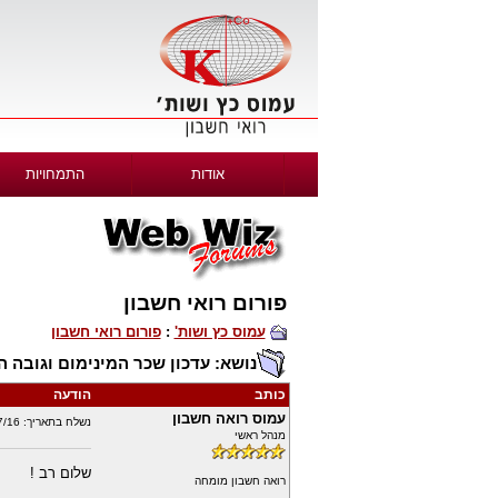
אודות
התמחויות
פורום רואי חשבון
עמוס כץ ושות'
:
פורום רואי חשבון
נושא: עדכון שכר המינימום וגובה 
כותב
הודעה
עמוס רואה חשבון
נשלח בתאריך: 17/07/16 בשעה 22:30 | IP רשוּם
מנהל ראשי
שלום רב !
רואה חשבון מומחה