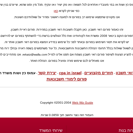
כץ ושות או במי מעובדיו אחראים לכל תוצאה ו-או נזק ישיר ו-או עקיף, מכל מין וסוג שהוא, שייגרם בגין ש
כפי שניתן לקרוא
כאן
אנו מקווים שתמצאו שימוש רב בפורום זה למענה ראשוני ומהיר על שאלותיכם השונות.
זהו כאמור פורום רואי חשבון. כאן תקבלו תשובות רואי חשבון במהירות. פורום ראיית חשבון.
ורום הוקם בינואר 2008 ומשרת את לקוחותינו ואת כלל הגולשים ברשת.כדי להשתתף בפורום יש להירשם.
יש לקרוא את תנאי השימוש בפורום ובאתר לפני כל שימוש במידע המוצא בפורום רואי חשבון ואתר זה.
ן לשאול שאלות בכלל תחומי הנהלת החשבונות והחשבונאות, כל עוד משתמשים בשפה ראויה ובהלך רוח מתו
 להציע הצעות לשיפור פורום רואי חשבון נשמח אם תפנו אלינו למייל
rekatz@walla.com
. אנו מתחייבים לה
אנו מאחלים לכם שימוש פורה ומועיל בפורום. הנהלת האתר.
ואי חשבון
חוזרים מקצועיים
cpa in israel
יצירת קשר
עמוס כץ ושות משרד רוא
-
-
-
-
פורום לימודי חשבונאות
Copyright ©2001-2004
Web Wiz Guide
העמוד הזה נוצר וחושב תוך 0.0859 שניות.
ות בנות
שירותי המשרד