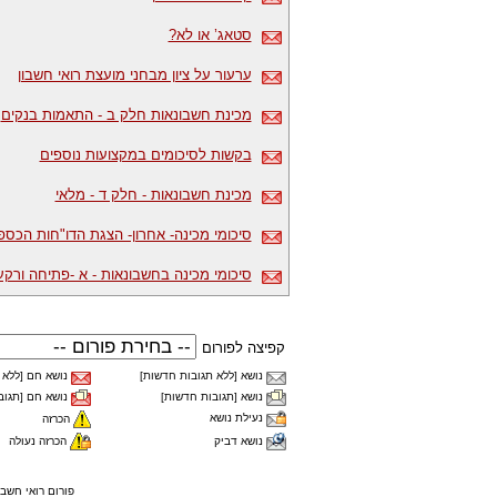
סטאג’ או לא?
ערעור על ציון מבחני מועצת רואי חשבון
מכינת חשבונאות חלק ב - התאמות בנקים
בקשות לסיכומים במקצועות נוספים
מכינת חשבונאות - חלק ד - מלאי
סיכומי מכינה- אחרון- הצגת הדו"חות הכספ
סיכומי מכינה בחשבונאות - א -פתיחה ורקע
קפיצה לפורום
נושא [ללא תגובות חדשות]
נושא חם [ללא 
נושא [תגובות חדשות]
נושא חם [תגוב
נעילת נושא
הכרזה
נושא דביק
הכרזה נעולה
פורום רואי חשב