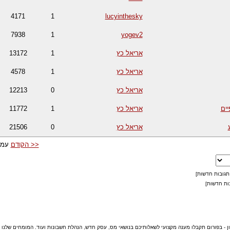
4171
1
lucyinthesky
7938
1
yogev2
אריאל כץ
1
13172
אריאל כץ
1
4578
אריאל כץ
0
12213
יים
אריאל כץ
1
11772
אריאל כץ
0
21506
<< הקודם
עמו
תגובות חדשות]
ות חדשות]
ון - בפורום תקבלו מענה מקצועי לשאלותיכם בנושאי מס, עסק חדש, הנהלת חשבונות ועוד. המומחים שלנו 