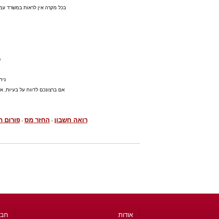
בכל מקרה אין לראות במשרד עמוס 
הפ
נית
אם ברצונכם לדווח על בעיות, או
רואה חשבון
החזר מס
פורום ר
-
-
אודות
חבר