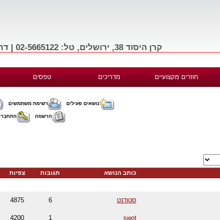
קרן היסוד 38, ירושלים, טל: 02-5665122 | דרך בגין 156, תל-אביב, טל: 03-9665122
חוזרים מקצועיים
מדריכים
טפסים
נושאים פעילים
רשימת משתמשים
הרשמה
התחברו
כותב הנושא
תגובות
צפיות
סטודנט
6
4875
4200
1
swot