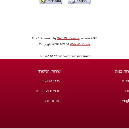
version 7.97÷÷»¯°ז
Web Wiz Forums
Powered by
Copyright ©2001-2004
Web Wiz Guide
העמוד הזה נוצר וחושב תוך 0.0352 שניות.
ות בנות
שירותי המשרד
ורים
ערכי המשרד
ום
חדשות ועדכונים
Engl
התמחויות