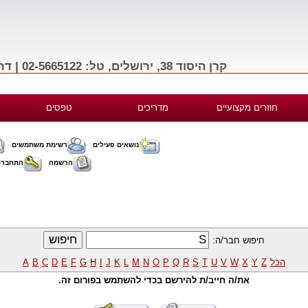
קרן היסוד 38, ירושלים, טל: 02-5665122 | דרך בגין 156, תל-אביב, טל: 03-9665122
חוזרים מקצועיים
מדריכים
טפסים
נושאים פעילים
רשימת משתמשים
הרשמה
התחברו
חיפוש חבר/ה:
הכל
Z
Y
X
W
V
U
T
S
R
Q
P
O
N
M
L
K
J
I
H
G
F
E
D
C
B
A
את/ה חייב/ת להירשם בכדי להשתמש בפורום זה.