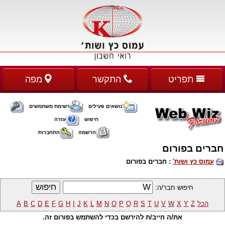
תפריט
התקשר
מפה
נושאים פעילים
רשימת משתמשים
חיפוש
עזרה
הרשמה
התחברות
חברים בפורום
עמוס כץ ושות'
: חברים בפורום
חיפוש חבר/ה:
הכל
Z
Y
X
W
V
U
T
S
R
Q
P
O
N
M
L
K
J
I
H
G
F
E
D
C
B
A
את/ה חייב/ת להירשם בכדי להשתמש בפורום זה.