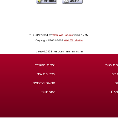
version 7.97÷÷»¯°ז
Web Wiz Forums
Powered by
Copyright ©2001-2004
Web Wiz Guide
העמוד הזה נוצר וחושב תוך 0.0352 שניות.
ות בנות
שירותי המשרד
ורים
ערכי המשרד
ום
חדשות ועדכונים
Engl
התמחויות