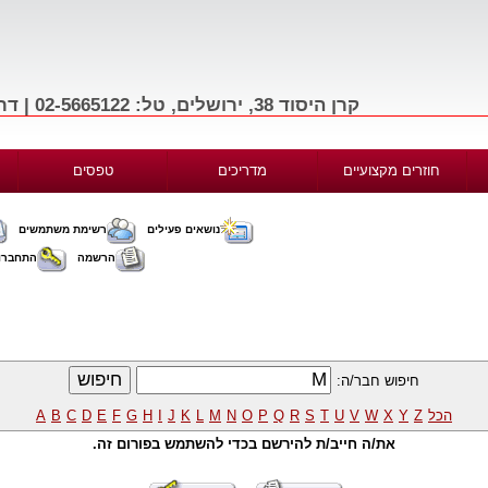
קרן היסוד 38, ירושלים, טל: 02-5665122 | דרך בגין 156, תל-אביב, טל: 03-9665122
חוזרים מקצועיים
מדריכים
טפסים
נושאים פעילים
רשימת משתמשים
הרשמה
התחברו
חיפוש חבר/ה:
הכל
Z
Y
X
W
V
U
T
S
R
Q
P
O
N
M
L
K
J
I
H
G
F
E
D
C
B
A
את/ה חייב/ת להירשם בכדי להשתמש בפורום זה.