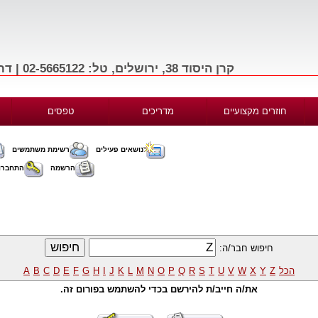
קרן היסוד 38, ירושלים, טל: 02-5665122 | דרך בגין 156, תל-אביב, טל: 03-9665122
חוזרים מקצועיים
מדריכים
טפסים
נושאים פעילים
רשימת משתמשים
הרשמה
התחברו
חיפוש חבר/ה:
הכל
Z
Y
X
W
V
U
T
S
R
Q
P
O
N
M
L
K
J
I
H
G
F
E
D
C
B
A
את/ה חייב/ת להירשם בכדי להשתמש בפורום זה.