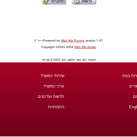
version 7.97÷÷»¯°ז
Web Wiz Forums
Powered by
Copyright ©2001-2004
Web Wiz Guide
העמוד הזה נוצר וחושב תוך 0.0352 שניות.
ות בנות
שירותי המשרד
ורים
ערכי המשרד
ום
חדשות ועדכונים
Engl
התמחויות