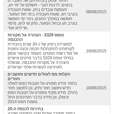
החוזר עוסק בזכויותיהם של העובדים
בחגים, לרבות לגבי - תשלום על ימי חג,
העסקת עובדים בחג, שעות העבודה
08/09/2015
בערבי חג, שעות העבודה בימי חול המועד,
חופשה במהלך החגים, ניכוי ימי חופשה
בערב חג ובחול המועד, מתן שי לחג, מיסוי
שי לחג ועוד.
טופס 5329 - הצהרה על מקורות
ההכנסה
למשרדנו ניסיון של כ-30 שנים בהנחיית
לקוחותינו להתנהלות חכמה נכונה וחוקית
18/06/2015
אל מול רשות המסים. העמוד בקישור עוסק
במילוי טופס 5329 בדבר פרטים אישיים
והצהרה על מקורות ההכנסה, שנשלח
לאחרונה לעשרות אלפי ישראלים.
הקלות מס לעולים חדשים ותושבים
חוזרים
בחוזר מידע מפורט על הטבות המס לעולה
18/06/2015
חדש ותושב חוזר ותיק, וכן לתושב חוזר
(רגיל). מידע מקיף ומפורט על הטבות המס
וניצולן, וכן מידע בדבר העדכונים החל
משנת המס 2014.
בחירות לכנסת ה-20
בחוזר מוסבר אודות שינוי החקיקה שקבע